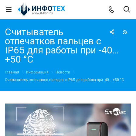
Считыватель
отпечатков пальцев с
IP65 для работы при -40…
+50 °С
Главная
Информация
Новости
Считыватель отпечатков пальцев с IP65 для работы при -40… +50 °С